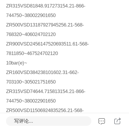
ZR315VSD81848.917273154.21-866-
744750~380022901650
ZR500VSD13187927945256.21-568-
768320~406024702120
ZR900VSD2456147520693511.61-568-
7811850~467524702120
10bar(e)~
ZR160VSD384238101602.31-662-
703100~305021751650
ZR315VSD74644.715813154.21-866-
744750~380022901650
ZR500VSD11506924835256.21-568-
768320~406024702120
写评论...